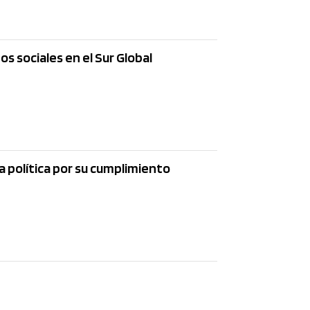
hos sociales en el Sur Global
IV. ¿Qué ro
institucion
uta política por su cumplimiento
0
0