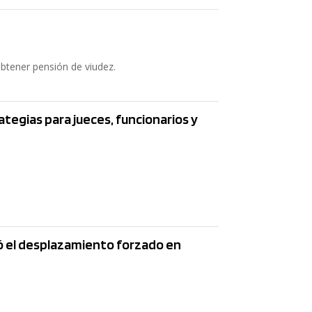
II. ¿Existe
obtener pensión de viudez.
0
0
tegias para jueces, funcionarios y
III. ¿Qué c
institucion
mó el desplazamiento forzado en
0
0