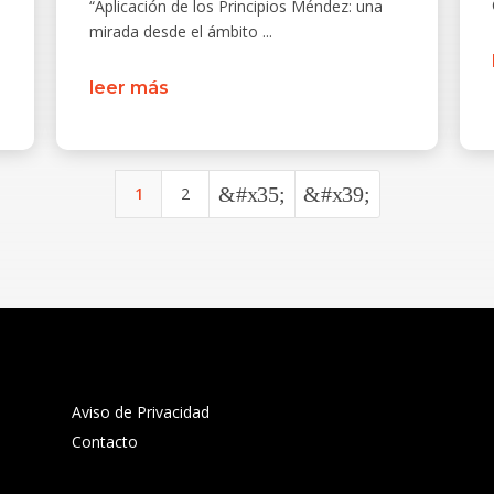
“Aplicación de los Principios Méndez: una
mirada desde el ámbito ...
leer más
&#x35;
&#x39;
1
2
Aviso de Privacidad
Contacto